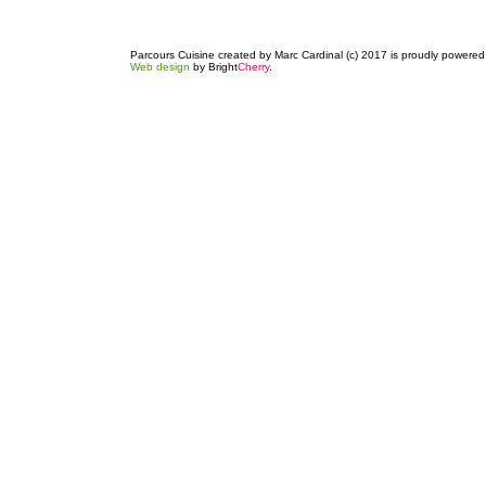
Parcours Cuisine created by Marc Cardinal (c) 2017 is proudly powere
Web design
by Bright
Cherry
.