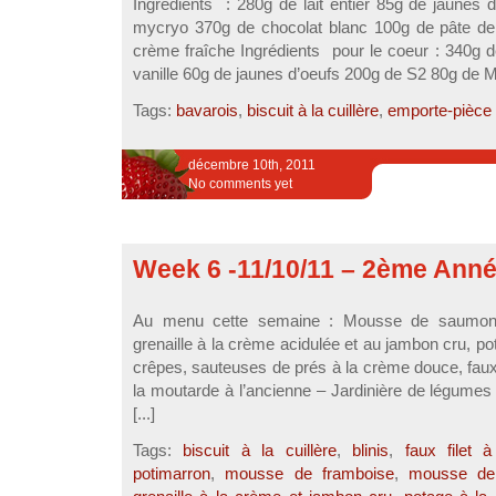
Ingrédients : 280g de lait entier 85g de jaunes
mycryo 370g de chocolat blanc 100g de pâte de n
crème fraîche Ingrédients pour le coeur : 340g de
vanille 60g de jaunes d’oeufs 200g de S2 80g de M
Tags:
bavarois
,
biscuit à la cuillère
,
emporte-pièce
décembre 10th, 2011
No comments yet
Week 6 -11/10/11 – 2ème Ann
Au menu cette semaine : Mousse de saumon 
grenaille à la crème acidulée et au jambon cru, po
crêpes, sauteuses de prés à la crème douce, faux f
la moutarde à l’ancienne – Jardinière de légumes 
[...]
Tags:
biscuit à la cuillère
,
blinis
,
faux filet 
potimarron
,
mousse de framboise
,
mousse de