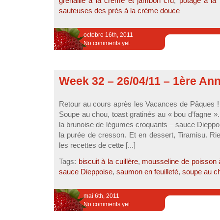
grenaille à la crème et jambon cru
,
potage à la
sauteuses des prés à la crème douce
octobre 16th, 2011
No comments yet
Week 32 – 26/04/11 – 1ère An
Retour au cours après les Vacances de Pâques !
Soupe au chou, toast gratinés au « bou d’fagne »
la brunoise de légumes croquants – sauce Dieppoi
la purée de cresson. Et en dessert, Tiramisu. Ri
les recettes de cette [...]
Tags:
biscuit à la cuillère
,
mousseline de poisson 
sauce Dieppoise
,
saumon en feuilleté
,
soupe au c
mai 6th, 2011
No comments yet