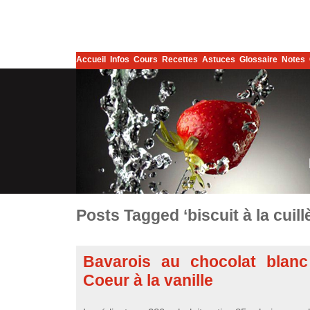
Accueil
Infos
Cours
Recettes
Astuces
Glossaire
Notes
Posts Tagged ‘biscuit à la cuill
Bavarois au chocolat blanc
Coeur à la vanille