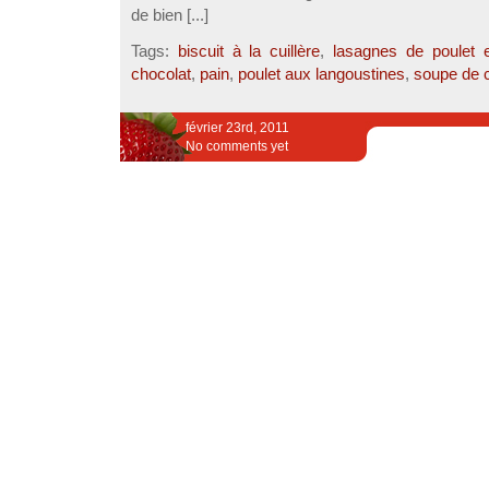
de bien [...]
Tags:
biscuit à la cuillère
,
lasagnes de poulet e
chocolat
,
pain
,
poulet aux langoustines
,
soupe de c
février 23rd, 2011
No comments yet