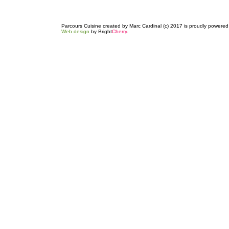
Parcours Cuisine created by Marc Cardinal (c) 2017 is proudly powere
Web design
by Bright
Cherry
.