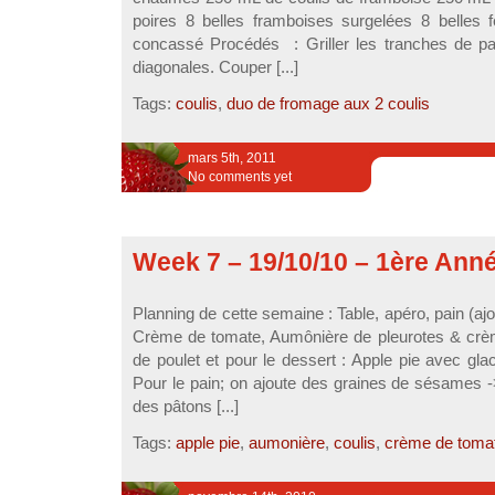
poires 8 belles framboises surgelées 8 belles f
concassé Procédés : Griller les tranches de pa
diagonales. Couper [...]
Tags:
coulis
,
duo de fromage aux 2 coulis
mars 5th, 2011
No comments yet
Week 7 – 19/10/10 – 1ère Ann
Planning de cette semaine : Table, apéro, pain (a
Crème de tomate, Aumônière de pleurotes & crè
de poulet et pour le dessert : Apple pie avec gla
Pour le pain; on ajoute des graines de sésames ->
des pâtons [...]
Tags:
apple pie
,
aumonière
,
coulis
,
crème de toma