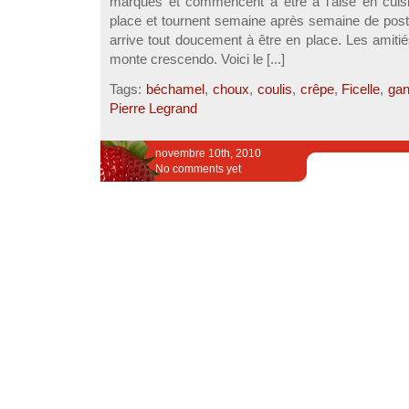
marques et commencent à être à l’aise en cuis
place et tournent semaine après semaine de poste
arrive tout doucement à être en place. Les amitié
monte crescendo. Voici le [...]
Tags:
béchamel
,
choux
,
coulis
,
crêpe
,
Ficelle
,
ga
Pierre Legrand
novembre 10th, 2010
No comments yet