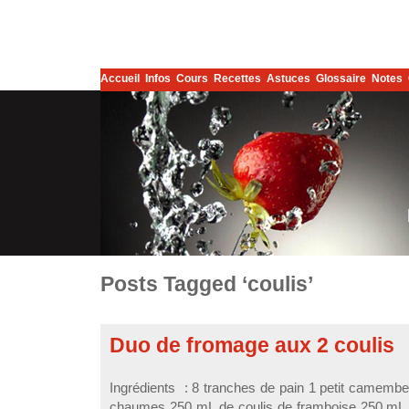
Accueil
Infos
Cours
Recettes
Astuces
Glossaire
Notes
Posts Tagged ‘coulis’
Duo de fromage aux 2 coulis
Ingrédients : 8 tranches de pain 1 petit camember
chaumes 250 mL de coulis de framboise 250 mL de