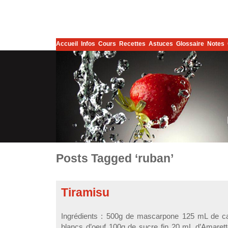
Accueil
Infos
Cours
Recettes
Astuces
Glossaire
Notes
Posts Tagged ‘ruban’
Tiramisu
Ingrédients : 500g de mascarpone 125 mL de caf
blancs d’oeuf 100g de sucre fin 20 mL d’Amare