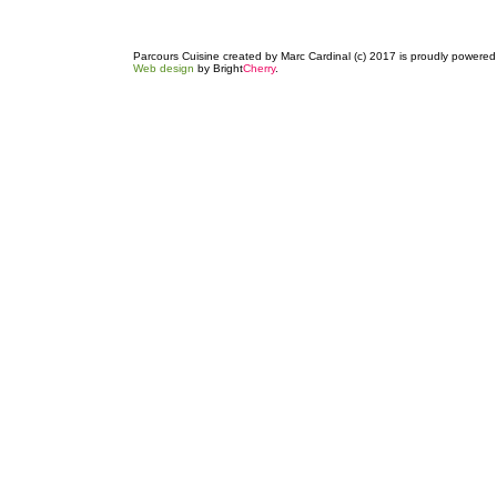
Parcours Cuisine created by Marc Cardinal (c) 2017 is proudly powere
Web design
by Bright
Cherry
.