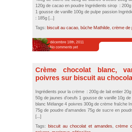
120g de cacao en poudre Ingrédients sirop : 200
1 gousse de vanille 100g de pulpe passion Ingréd
: 185g [...]
Tags:
biscuit au cacao
,
bûche Mathilde
,
crème de 
décembre 18th, 2011
No comments yet
Crème chocolat blanc, van
poivres sur biscuit au chocol
Ingrédients pour la crème : 200g de lait entier 2
50g de jaunes d’oeufs 1 gousse de vanille 10g d
blanc Mélange 4 poivres 300g de crème fraîche Ing
75g de poudre d’amandes 75g de sucre en poudre
[...]
Tags:
biscuit au chocolat et amandes
,
crème c