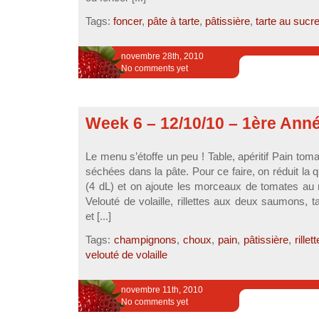
Tags:
foncer
,
pâte à tarte
,
pâtissière
,
tarte au sucr
novembre 28th, 2010
No comments yet
Week 6 – 12/10/10 – 1ère Ann
Le menu s’étoffe un peu ! Table, apéritif Pain tom
séchées dans la pâte. Pour ce faire, on réduit la q
(4 dL) et on ajoute les morceaux de tomates au m
Velouté de volaille, rillettes aux deux saumons
et [...]
Tags:
champignons
,
choux
,
pain
,
pâtissière
,
rillett
velouté de volaille
novembre 11th, 2010
No comments yet