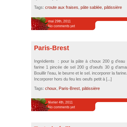
Tags:
croute aux fraises
,
pâte sablée
,
pâtissière
mai 29th, 2011
No comments yet
Paris-Brest
Ingrédients : pour la pâte à choux 200 g d’eau
farine 1 pincée de sel 200 g d’oeufs 30 g d’ama
Bouillir l’eau, le beurre et le sel. incorporer la farin
Incorporer hors du feu les oeufs petit à [...]
Tags:
choux
,
Paris-Brest
,
pâtissière
février 4th, 2011
No comments yet