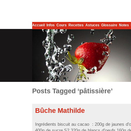
Accueil
Infos
Cours
Recettes
Astuces
Glossaire
Notes
Posts Tagged ‘pâtissière’
Bûche Mathilde
Ingrédients biscuit au cacao : 200g de jaunes d’o
400g de sucre S2 320g de blancs d’oeufs 160g de