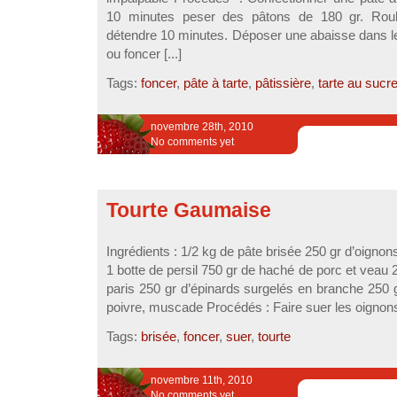
10 minutes peser des pâtons de 180 gr. Roule
détendre 10 minutes. Déposer une abaisse dans l
ou foncer [...]
Tags:
foncer
,
pâte à tarte
,
pâtissière
,
tarte au sucr
novembre 28th, 2010
No comments yet
Tourte Gaumaise
Ingrédients : 1/2 kg de pâte brisée 250 gr d’oigno
1 botte de persil 750 gr de haché de porc et veau
paris 250 gr d’épinards surgelés en branche 250 g
poivre, muscade Procédés : Faire suer les oignons e
Tags:
brisée
,
foncer
,
suer
,
tourte
novembre 11th, 2010
No comments yet