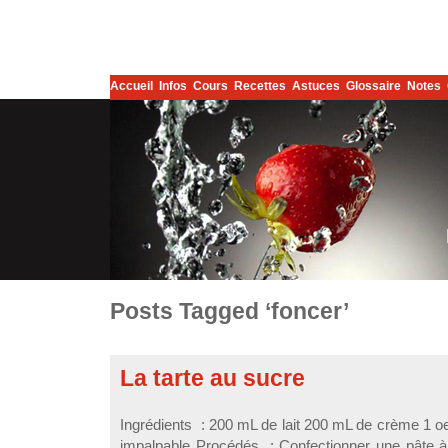
Accueil
Infos
Cours
Recettes
Astuces
Glossaire
Notes
Posts Tagged ‘foncer’
La tarte au sucre
Ingrédients : 200 mL de lait 200 mL de crème 1 oe
impalpable Procédés : Confectionner une pâte à 