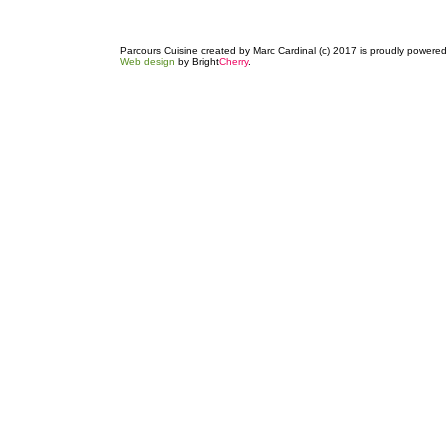
Parcours Cuisine created by Marc Cardinal (c) 2017 is proudly powere
Web design
by Bright
Cherry
.