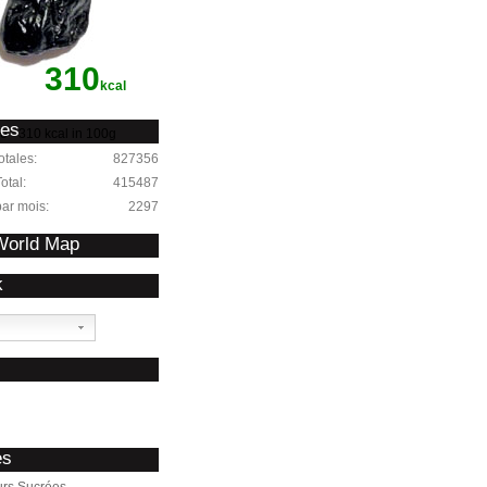
310
kcal
ues
e - 310 kcal in 100g
otales:
827356
otal:
415487
par mois:
2297
 World Map
k
s
es