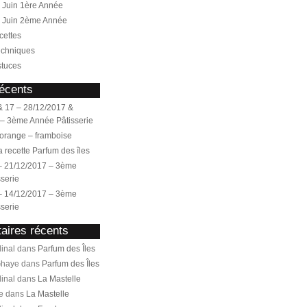
Juin 1ère Année
 Juin 2ème Année
cettes
echniques
stuces
récents
 17 – 28/12/2017 &
 – 3ème Année Pâtisserie
orange – framboise
la recette Parfum des îles
– 21/12/2017 – 3ème
serie
– 14/12/2017 – 3ème
serie
ires récents
inal dans
Parfum des Îles
Ghaye dans
Parfum des Îles
inal dans
La Mastelle
e dans
La Mastelle