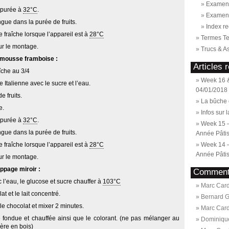
Examen 
a purée à
32°C
.
Examen
ngue dans la purée de fruits.
Index re
 fraîche lorsque l’appareil est à
28°C
Termes T
ur le montage.
Trucs & A
a mousse framboise :
Articles 
îche au 3/4
Week 16 &
 Italienne avec le sucre et l’eau.
04/01/2018
e fruits.
La bûche 
e.
Infos sur 
a purée à
32°C
.
Week 15 
ngue dans la purée de fruits.
Année Pâtis
 fraîche lorsque l’appareil est à
28°C
Week 14 
Année Pâtis
ur le montage.
ppage miroir :
Commenta
 l’eau, le glucose et sucre chauffer à
103°C
Marc Card
t et le lait concentré.
Bernard 
 le chocolat et mixer 2 minutes.
Marc Card
e fondue et chauffée ainsi que le colorant. (ne pas mélanger au
Dominiqu
lère en bois)