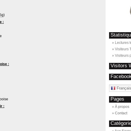
5g
)
e :
Statistiq
e
Prun
Lectures t
Visiteurs T
Visiteurs 
oise :
Visitors
Faceboo
Françai
Pages
boise
r :
À propos
Contact
Catégori