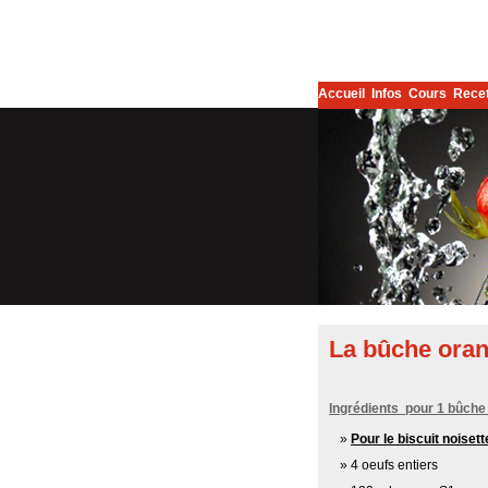
Accueil
Infos
Cours
Rece
La bûche oran
Ingrédients pour 1 bûche
Pour le biscuit noisett
4 oeufs entiers