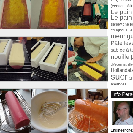
(version pâti
Le pain
Le pain 
sandwiche l
cougnous
Le
mering
Pâte lev
sablée à t
nouille
d'Ardennes
rill
Hollandai
suer
tu
amandes
Info Pers
Engineer che