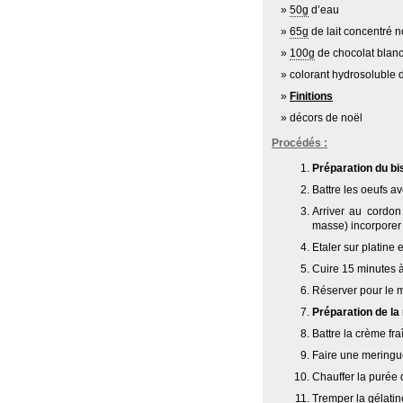
50g
d’eau
65g
de lait concentré 
100g
de chocolat blan
colorant hydrosoluble d
Finitions
décors de noël
Procédés :
Préparation du bis
Battre les oeufs av
Arriver au cordon
masse) incorporer 
Etaler sur platine
Cuire 15 minutes 
Réserver pour le 
Préparation de la
Battre la crème fra
Faire une meringue
Chauffer la purée d
Tremper la gélatin