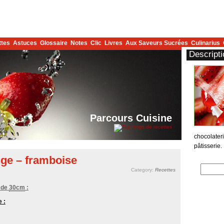
ttes
Astuces
Glossaire
Notes
Clic
Livres
Aux Saveurs Sucrées
Culinarius
Descripti
Parcours Cuisine
chocolater
pâtisserie.
ge – framboise
Category:
Recettes
 de
30cm
:
e :