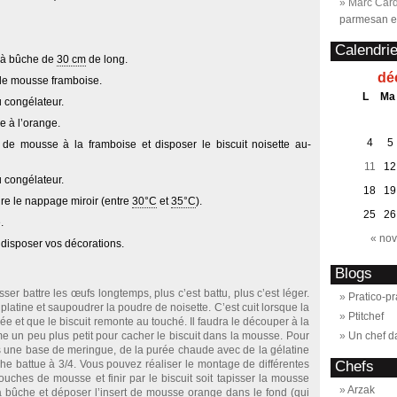
Marc Card
parmesan et
Calendrie
 à bûche de
30 cm
de long.
dé
de mousse framboise.
L
Ma
 congélateur.
e à l’orange.
4
5
 de mousse à la framboise et disposer le biscuit noisette au-
11
12
 congélateur.
18
19
re le nappage miroir (entre
30°C
et
35°C
).
25
26
.
« nov
 disposer vos décorations.
Blogs
isser battre les œufs longtemps, plus c’est battu, plus c’est léger.
Pratico-pr
latine et saupoudrer la poudre de noisette. C’est cuit lorsque la
Ptitchef
e et que le biscuit remonte au touché. Il faudra le découper à la
me un peu plus petit pour cacher le biscuit dans la mousse. Pour
Un chef d
rs une base de meringue, de la purée chaude avec de la gélatine
îche battue à 3/4. Vous pouvez réaliser le montage de différentes
Chefs
couches de mousse et finir par le biscuit soit tapisser la mousse
Arzak
 bûche et déposer l’insert de mousse orange dans le fond (qui