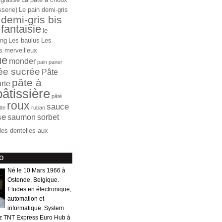
sserie)
Le pain demi-gris
 demi-gris bis
fantaisie
le
ong
Les baulus
Les
s merveilleux
ue
monder
pain
paner
ée sucrée
Pâte
pâte à
arte
pâtissière
pâté
roux
sauce
ette
ruban
se
saumon
sorbet
iles dentelles aux
o
Né le 10 Mars 1966 à
Ostende, Belgique.
Etudes en électronique,
automation et
informatique. System
z TNT Express Euro Hub à