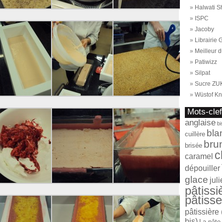
Halwati S
ISPC
Jacoby
Librairie
Meilleur d
Patiwizz
Silpat
Sucre ZU
Wüstof Kn
Mots-cle
anglaise
bi
bla
cuillère
bru
brisée
c
caramel
dépouiller
glace
jul
pâtissi
pâtisse
pâtissière 
bis)
La pâte