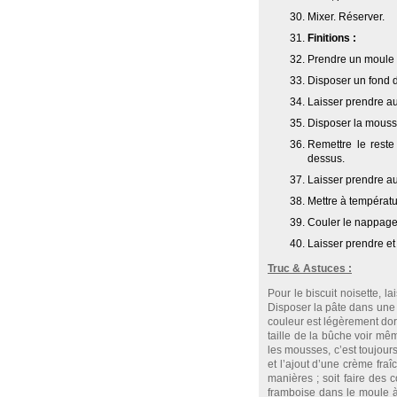
Mixer. Réserver.
Finitions :
Prendre un moule
Disposer un fond 
Laisser prendre au
Disposer la mouss
Remettre le reste
dessus.
Laisser prendre au
Mettre à températu
Couler le nappage
Laisser prendre et
Truc & Astuces :
Pour le biscuit noisette, la
Disposer la pâte dans une p
couleur est légèrement doré
taille de la bûche voir mê
les mousses, c’est toujou
et l’ajout d’une crème fra
manières ; soit faire des 
framboise dans le moule à