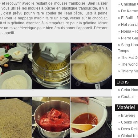
 et recouvrir avec le restant de mousse framboise. Bien laisser
Christian
 vous utilisé les moules à bûche en plastique translucide, il y a
De Karmel
 , c’est prévu pour y faire couler de l’eau tiède, juste à peine
El Bulli –
 Pour le nappage miroir, faire un sirop, verser sur le chocolat,
t et la gélatine. Attention à la température pour la gélatine. Mixer
Hof van c
c un mixer électrique pour bien émulsionner l’appareil. Décorer
Noma – R
 appétit.
Pierre Ga
Sang Hoon
Temps
The Fat D
The world
Thierry M
Liens
Cefor Na
Cocktail 
Matériel
Bruyerre
Cooks Kn
Deco Reli
Global Kn