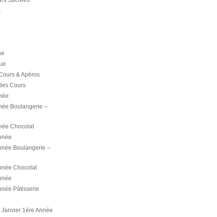
rs Sucrées
s
ne
ue
Cours & Apéros
des Cours
née
née Boulangerie –
née Chocolat
nnée
née Boulangerie –
née Chocolat
nnée
née Pâtisserie
Janvier 1ère Année