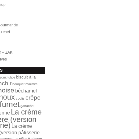
hop
 Gourmande
u chef
K – ZAK
ives
fs
biscuit à la
scuit tulipe
nchir
bouquet marmite
noise
béchamel
houx
crêpe
coulis
fumet
ganache
La crème
ienne
ère (version
rie)
La crème
(version pâtisserie
 grasse
La pâte à choux