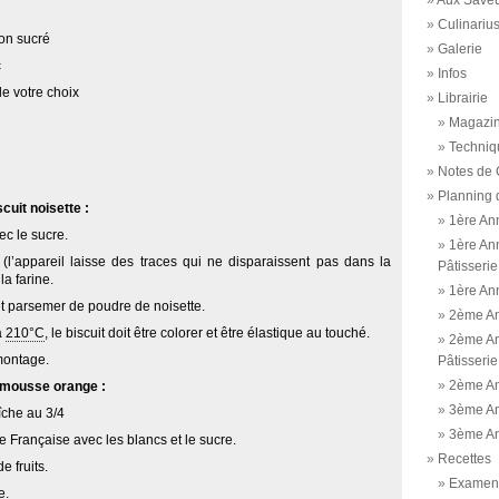
Aux Saveu
Culinariu
non sucré
Galerie
c
Infos
e votre choix
Librairie
Magazi
Techniq
Notes de 
Planning 
cuit noisette :
1ère An
ec le sucre.
1ère An
 (l’appareil laisse des traces qui ne disparaissent pas dans la
Pâtisserie
la farine.
1ère An
 et parsemer de poudre de noisette.
2ème A
à
210°C
, le biscuit doit être colorer et être élastique au touché.
2ème An
montage.
Pâtisserie
2ème An
 mousse orange :
3ème A
îche au 3/4
3ème An
 Française avec les blancs et le sucre.
Recettes
e fruits.
Examen 
e.