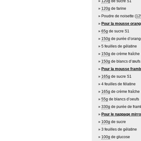
120g
de sucre S1
120g
de farine
Poudre de noisette (
12
Pour la mousse orang
65g
de sucre S1
150g
de purée d’orang
5 feuilles de gélatine
150g
de crème fraîche
150g
de blancs d’œufs
Pour la mousse framb
165g
de sucre S1
4 feuilles de félatine
165g
de crème fraîche
55g
de blancs d’oeufs
330g
de purée de fram
Pour le nappage mirroi
100g
de sucre
3 feuilles de gélatine
100g
de glucose