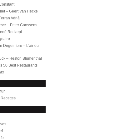
 Constant
iet – Geert Van Hecke
 Ferran Adrià
leve – Peter Goossens
ené Redzepi
gnaire
 Degeimbre – L'air du
uck – Heston Blumenthal
's 50 Best Restaurants
arx
mur
– Recettes
ives
ef
ife