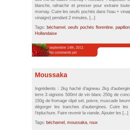
blanchir, rafraichir et presser pour extraire tout
mornay. Cuire les oeufs pochés dans l’eau + vinai
vinaigre) pendant 2 minutes, [...]
Tags:
béchamel
,
oeufs pochés florentine
,
papillon
Hollandaise
septembre 14th, 2011
No comments yet
Moussaka
Ingrédients : 2kg haché d’agneau 2kg d’auberg
terre 3 oignons 500ml de vin blanc 250g de conce
150g de fromage râpé sel, poivre, muscade beurre
dégorger les tranches d’aubergines. Cuire l
l’épluchure. Faire revenir la viande. Ajouter les [...]
Tags:
béchamel
,
moussaka
,
roux