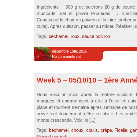
Ingrédients : 500 g de poivrons 20 g de beurre 4
muscade, sel et poivre Procédés : Blanchir 
Concasser la chair du poivron et la faire tomber au 
cuite). Après cuisson, passer au mixer. Réaliser u
Tags:
béchamel
,
roux
,
sauce poivron
décembre 16th, 2010
No comments yet
Week 5 – 05/10/10 – 1ère Ann
Nous voici un mois après la rentrée scolaire, l
marques et commencent à être à l’aise en cuis
place et tournent semaine après semaine de poste
arrive tout doucement à être en place. Les amitié
monte crescendo. Voici le [...]
Tags:
béchamel
,
choux
,
coulis
,
crêpe
,
Ficelle
,
ga
Pierre Legrand