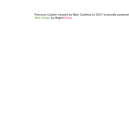
Parcours Cuisine created by Marc Cardinal (c) 2017 is proudly powere
Web design
by Bright
Cherry
.