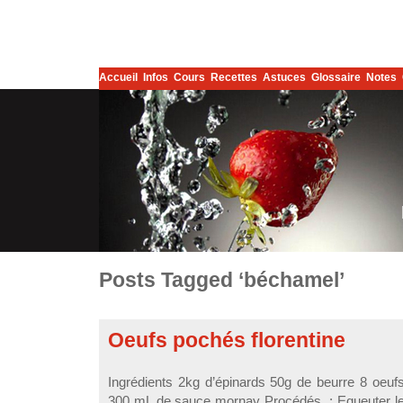
Accueil
Infos
Cours
Recettes
Astuces
Glossaire
Notes
Posts Tagged ‘béchamel’
Oeufs pochés florentine
Ingrédients 2kg d’épinards 50g de beurre 8 oeufs 
300 mL de sauce mornay Procédés : Equeuter les 