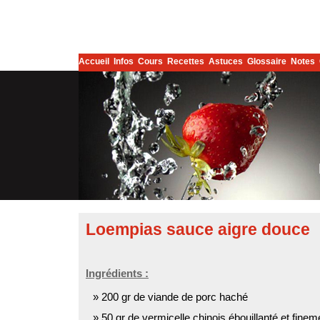
Accueil
Infos
Cours
Recettes
Astuces
Glossaire
Notes
Loempias sauce aigre douce
Ingrédients :
200 gr de viande de porc haché
50 gr de vermicelle chinois ébouillanté et fine