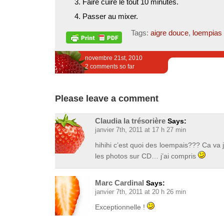
Faire cuire le tout 10 minutes.
Passer au mixer.
Tags:
aigre douce
,
loempias
novembre 21st, 2010
2 comments so far
Please leave a comment
Claudia la trésorière
Says:
janvier 7th, 2011 at 17 h 27 min
hihihi c’est quoi des loempais??? Ca va j
les photos sur CD… j’ai compris
Marc Cardinal
Says:
janvier 7th, 2011 at 20 h 26 min
Exceptionnelle !