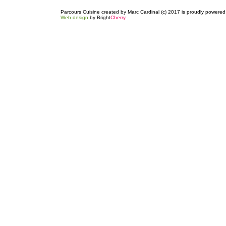
Parcours Cuisine created by Marc Cardinal (c) 2017 is proudly powere
Web design
by Bright
Cherry
.