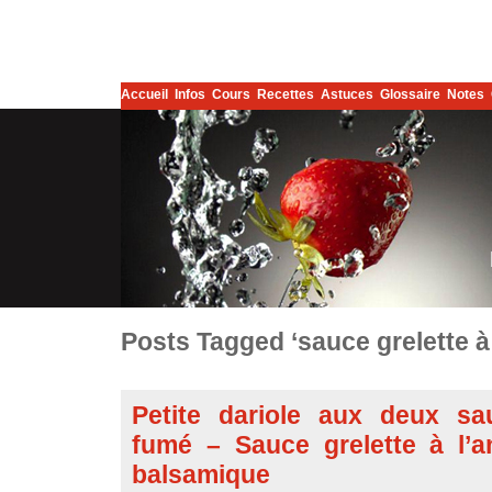
Accueil
Infos
Cours
Recettes
Astuces
Glossaire
Notes
Posts Tagged ‘sauce grelette à 
Petite dariole aux deux s
fumé – Sauce grelette à l’a
balsamique