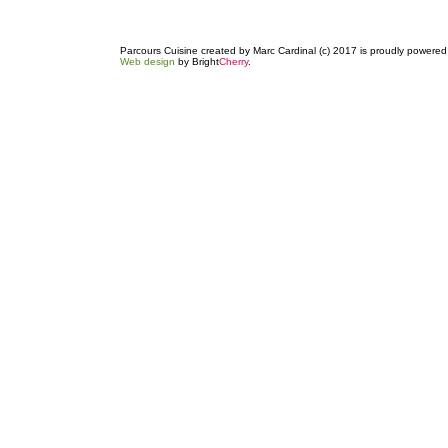
Parcours Cuisine created by Marc Cardinal (c) 2017 is proudly powere
Web design
by Bright
Cherry
.