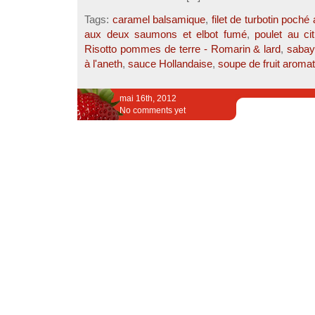
Tags:
caramel balsamique
,
filet de turbotin poché
aux deux saumons et elbot fumé
,
poulet au ci
Risotto pommes de terre - Romarin & lard
,
sabay
à l'aneth
,
sauce Hollandaise
,
soupe de fruit aroma
mai 16th, 2012
No comments yet