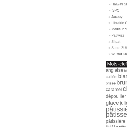
Halwati S
ISPC
Jacoby
Librairie
Meilleur d
Patiwizz
Silpat
Sucre ZU
Wüstof Kn
Mots-cle
anglaise
bi
bla
cuillère
bru
brisée
c
caramel
dépouiller
glace
jul
pâtissi
pâtisse
pâtissière 
bis)
La pâte