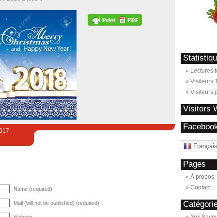
Statistiq
Strawb
Lectures t
Visiteurs T
Visiteurs 
Visitors
Faceboo
2017
Françai
Pages
À propos
Contact
Name (required)
Catégori
Mail (will not be published) (required)
Website