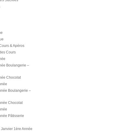
rs Sucrées
s
ne
ue
Cours & Apéros
des Cours
née
née Boulangerie –
née Chocolat
nnée
née Boulangerie –
née Chocolat
nnée
née Pâtisserie
Janvier 1ère Année