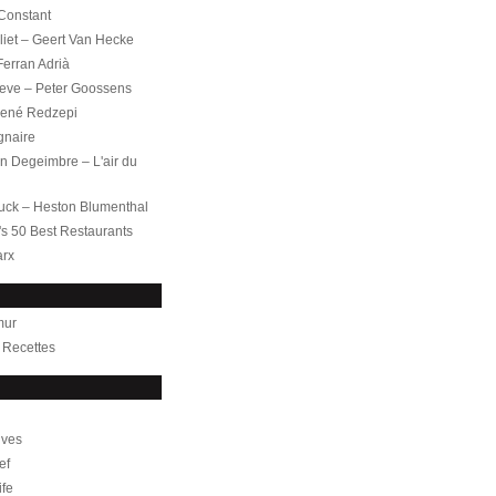
 Constant
iet – Geert Van Hecke
 Ferran Adrià
leve – Peter Goossens
ené Redzepi
gnaire
 Degeimbre – L'air du
uck – Heston Blumenthal
's 50 Best Restaurants
arx
mur
– Recettes
ives
ef
ife