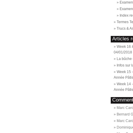
Examen 
Examen
Index re
Termes T
Trucs & A
Articles 
Week 16 &
04/01/2018
La bûche 
Infos sur 
Week 15 
Année Pâtis
Week 14 
Année Pâtis
Commenta
Marc Card
Bernard 
Marc Card
Dominiqu