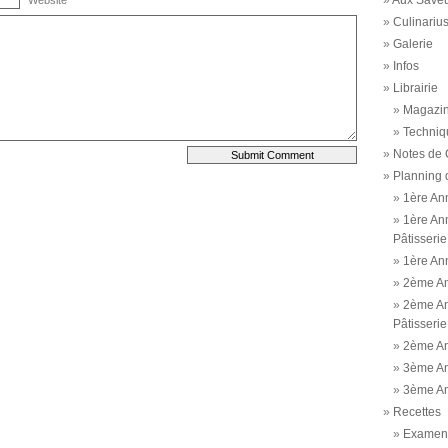
Aux Saveu
Culinariu
Galerie
Infos
Librairie
Magazi
Techniq
Notes de 
Planning 
1ère An
1ère An
Pâtisserie
1ère An
2ème A
2ème An
Pâtisserie
2ème An
3ème A
3ème An
Recettes
Examen 