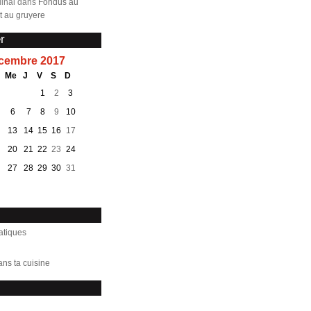
inal dans
Fondus au
 au gruyere
r
cembre 2017
Me
J
V
S
D
1
2
3
6
7
8
9
10
13
14
15
16
17
20
21
22
23
24
27
28
29
30
31
atiques
ans ta cuisine