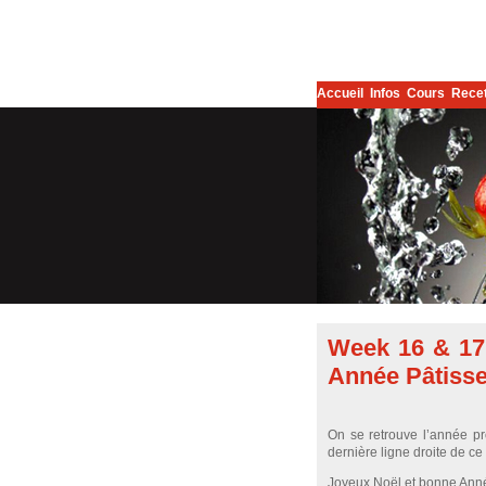
Accueil
Infos
Cours
Rece
Week 16 & 17 
Année Pâtisse
On se retrouve l’année p
dernière ligne droite de c
Joyeux Noël et bonne Anné