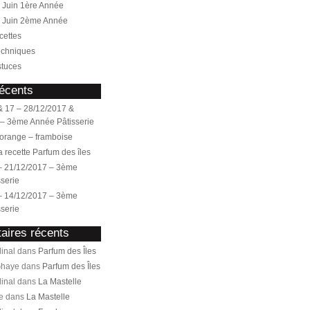
Juin 1ère Année
 Juin 2ème Année
cettes
echniques
stuces
récents
 17 – 28/12/2017 &
 – 3ème Année Pâtisserie
orange – framboise
la recette Parfum des îles
– 21/12/2017 – 3ème
serie
– 14/12/2017 – 3ème
serie
ires récents
inal dans
Parfum des Îles
Ghaye dans
Parfum des Îles
inal dans
La Mastelle
e dans
La Mastelle