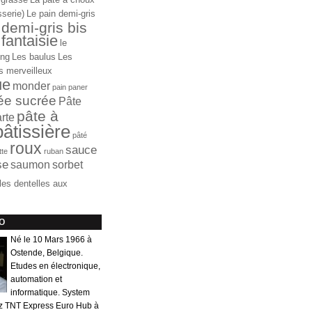
sserie)
Le pain demi-gris
 demi-gris bis
fantaisie
le
ong
Les baulus
Les
s merveilleux
ue
monder
pain
paner
ée sucrée
Pâte
pâte à
arte
pâtissière
pâté
roux
sauce
ette
ruban
se
saumon
sorbet
iles dentelles aux
o
Né le 10 Mars 1966 à
Ostende, Belgique.
Etudes en électronique,
automation et
informatique. System
z TNT Express Euro Hub à