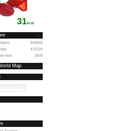
31
kcal
ues
erry - 31 kcal in 100g
otales:
826858
otal:
415229
par mois:
2039
 World Map
k
s
es