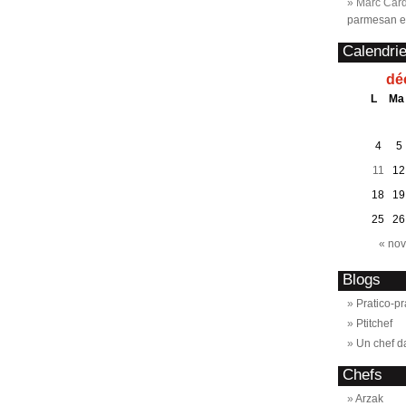
Marc Card
parmesan et
Calendrie
dé
L
Ma
4
5
11
12
18
19
25
26
« nov
Blogs
Pratico-pr
Ptitchef
Un chef d
Chefs
Arzak