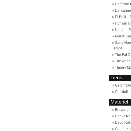
Christian
De Karmel
El Bulli –
Hof van c
Noma – R
Pierre Ga
Sang Hoon
Temps
The Fat D
The world
Thierry M
Liens
Cefor Na
Cocktail 
Matériel
Bruyerre
Cooks Kn
Deco Reli
Global Kn