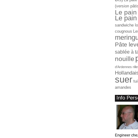
(version pâti
Le pain
Le pain 
sandwiche l
cougnous
Le
mering
Pâte lev
sablée à t
nouille
d'Ardennes
rill
Hollandai
suer
tu
amandes
Info Pers
Engineer che