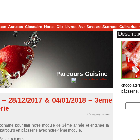
ttes
Astuces
Glossaire
Notes
Clic
Livres
Aux Saveurs Sucrées
Culinarius
Descripti
Parcours Cuisine
chocolater
pâtisserie.
– 28/12/2017 & 04/01/2018 – 3ème
rie
Category:
Infos
rochaine pour finir notre module de 3ème année et entamer la
e parcours en pâtisserie avec notre 4ème module.
e 2018 à tous !!