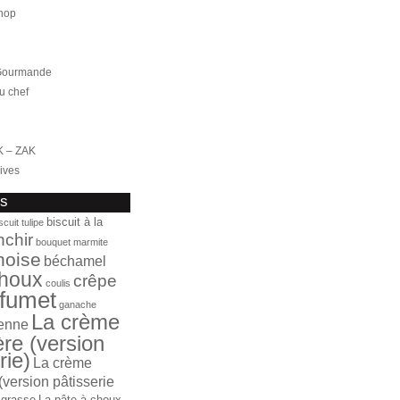
hop
 Gourmande
u chef
K – ZAK
ives
fs
biscuit à la
scuit tulipe
nchir
bouquet marmite
noise
béchamel
houx
crêpe
coulis
fumet
ganache
La crème
ienne
ère (version
rie)
La crème
(version pâtisserie
 grasse
La pâte à choux