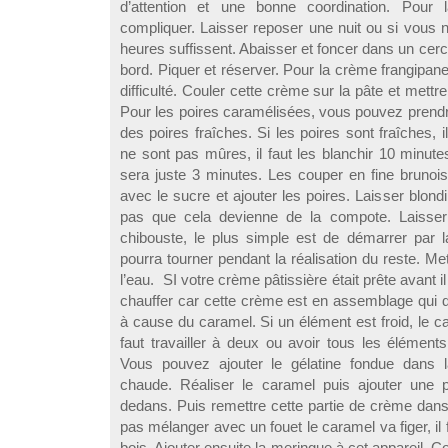
d’attention et une bonne coordination. Pour 
compliquer. Laisser reposer une nuit ou si vous 
heures suffissent. Abaisser et foncer dans un cer
bord. Piquer et réserver. Pour la crème frangipane
difficulté. Couler cette crème sur la pâte et mettre 
Pour les poires caramélisées, vous pouvez prendr
des poires fraîches. Si les poires sont fraîches, il 
ne sont pas mûres, il faut les blanchir 10 minute
sera juste 3 minutes. Les couper en fine brunoise
avec le sucre et ajouter les poires. Laisser blondi
pas que cela devienne de la compote. Laisser 
chibouste, le plus simple est de démarrer par la
pourra tourner pendant la réalisation du reste. Met
l’eau. SI votre crème pâtissière était prête avant il 
chauffer car cette crème est en assemblage qui do
à cause du caramel. Si un élément est froid, le ca
faut travailler à deux ou avoir tous les éléme
Vous pouvez ajouter le gélatine fondue dans l
chaude. Réaliser le caramel puis ajouter une p
dedans. Puis remettre cette partie de crème dans
pas mélanger avec un fouet le caramel va figer, il fa
bois. Ajouter ensuite la meringue à cet appareil. 