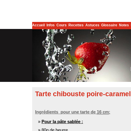
Accueil
Infos
Cours
Recettes
Astuces
Glossaire
Notes
Tarte chibouste poire-caramel
Ingrédients pour une tarte de
16 cm
:
Pour la pâte sablée :
80g
de beurre