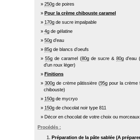
250g
de poires
Pour la crème chibouste caramel
170g
de sucre impalpable
4g
de gélatine
50g
d’eau
85g
de blancs d’oeufs
55g
de caramel (
80g
de sucre &
80g
d’eau (
d’un roux léger)
Finitions
300g
de crème pâtissière (
95g
pour la crème 
chibouste)
150g
de mycryo
150g
de chocolat noir type 811
Décor en chocolat de votre choix ou morceaux 
Procédés :
Préparation de la pâte sablée (A préparer