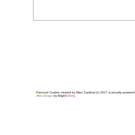
Parcours Cuisine created by Marc Cardinal (c) 2017 is proudly powere
Web design
by Bright
Cherry
.