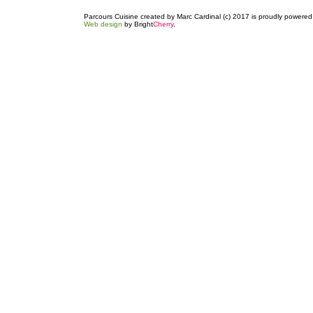
Parcours Cuisine created by Marc Cardinal (c) 2017 is proudly powere
Web design
by Bright
Cherry
.