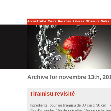
Accueil
Infos
Cours
Recettes
Astuces
Glossaire
Notes
Archive for novembre 13th, 20
Tiramisu revisité
Ingrédients pour un tiramisu de 30 cm x 30 cm : Pou
75g d’amandes 15g de noisettes 15g de pistache