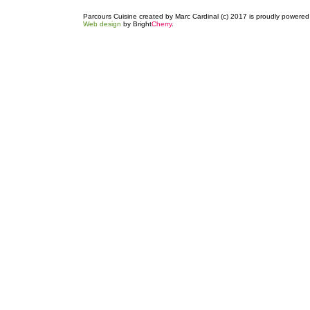
Parcours Cuisine created by Marc Cardinal (c) 2017 is proudly powere
Web design
by Bright
Cherry
.