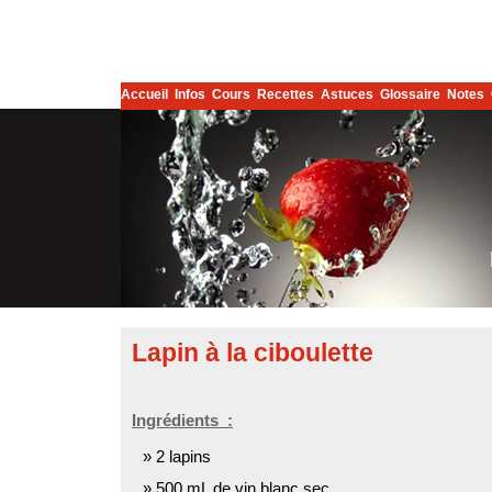
Accueil
Infos
Cours
Recettes
Astuces
Glossaire
Notes
Lapin à la ciboulette
Ingrédients :
2 lapins
500 mL
de vin blanc sec