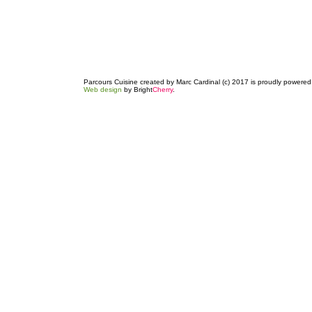
Parcours Cuisine created by Marc Cardinal (c) 2017 is proudly powere
Web design
by Bright
Cherry
.