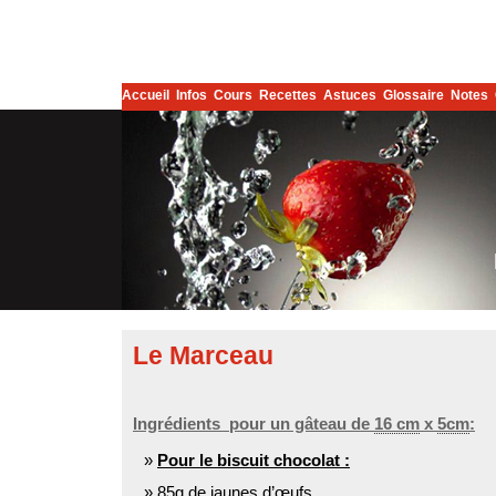
Accueil
Infos
Cours
Recettes
Astuces
Glossaire
Notes
Le Marceau
Ingrédients pour un gâteau de
16 cm
x
5cm
:
Pour le biscuit chocolat :
85g
de jaunes d’œufs