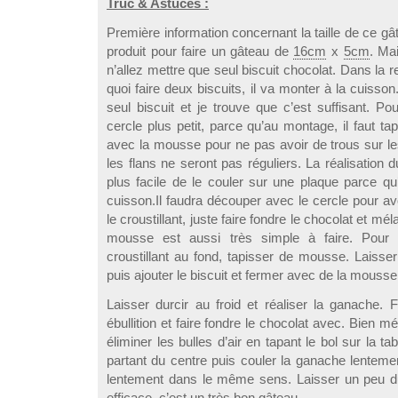
Truc & Astuces :
Première information concernant la taille de ce g
produit pour faire un gâteau de
16cm
x
5cm
. Ma
n’allez mettre que seul biscuit chocolat. Dans la r
quoi faire deux biscuits, il va monter à la cuiss
seul biscuit et je trouve que c’est suffisant. Po
cercle plus petit, parce qu’au montage, il faut ta
avec la mousse pour ne pas avoir de trous sur le
les flans ne seront pas réguliers. La réalisation d
plus facile de le couler sur une plaque parce qu
cuisson.Il faudra découper avec le cercle pour av
le croustillant, juste faire fondre le chocolat et mél
mousse est aussi très simple à faire. Pour 
croustillant au fond, tapisser de mousse. Laisser
puis ajouter le biscuit et fermer avec de la mousse
Laisser durcir au froid et réaliser la ganache. 
ébullition et faire fondre le chocolat avec. Bien m
éliminer les bulles d’air en tapant le bol sur la t
partant du centre puis couler la ganache lentemen
lentement dans le même sens. Laisser un peu dur
efficace, c’est un très bon gâteau.