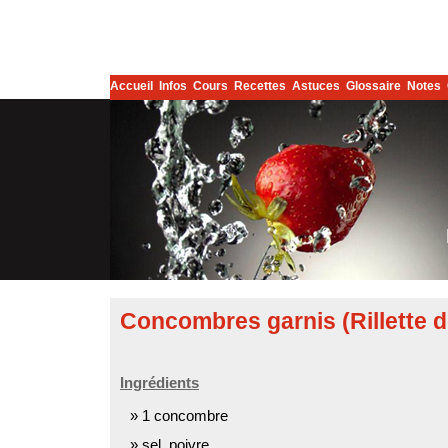
Accueil
Infos
Cours
Recettes
Astuces
Glossaire
Notes
Concombres garnis (Rillette 
Ingrédients
1 concombre
sel, poivre