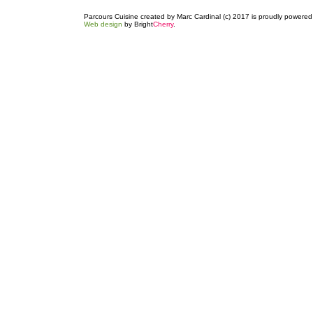
Parcours Cuisine created by Marc Cardinal (c) 2017 is proudly powere
Web design
by Bright
Cherry
.