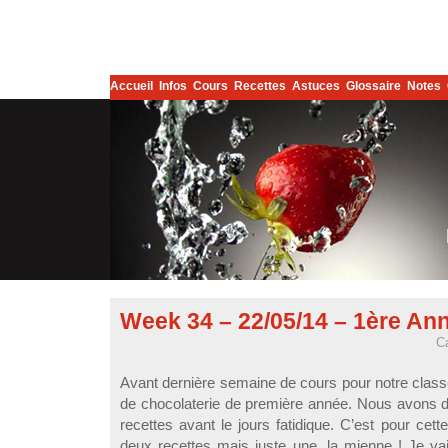
Accueil
Infos
Cours
Recettes
Astuces
Glossaire
Notes
Week 34 – 22/05/14 – 1ère An
C
Avant dernière semaine de cours pour notre class
de chocolaterie de première année. Nous avons don
recettes avant le jours fatidique. C’est pour cette
deux recettes mais juste une, la mienne ! Je va