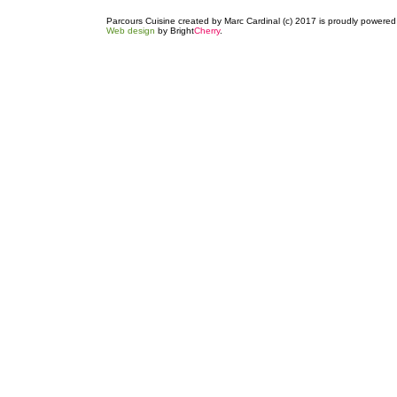
Parcours Cuisine created by Marc Cardinal (c) 2017 is proudly powere
Web design
by Bright
Cherry
.