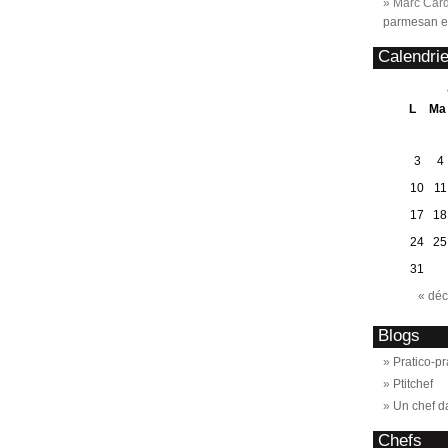
Marc Card
parmesan et
Calendrie
L
Ma
3
4
10
11
17
18
24
25
31
« déc
Blogs
Pratico-pr
Ptitchef
Un chef d
Chefs