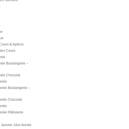
rs Sucrées
s
ne
ue
Cours & Apéros
des Cours
née
née Boulangerie –
née Chocolat
nnée
née Boulangerie –
née Chocolat
nnée
née Pâtisserie
Janvier 1ère Année