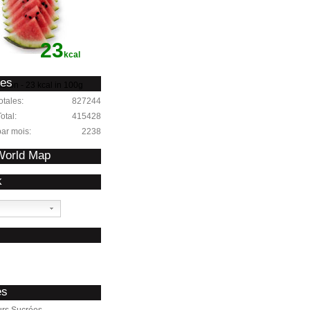
23
kcal
ues
elon - 23 kcal in 100g
otales:
827244
otal:
415428
par mois:
2238
 World Map
k
s
es