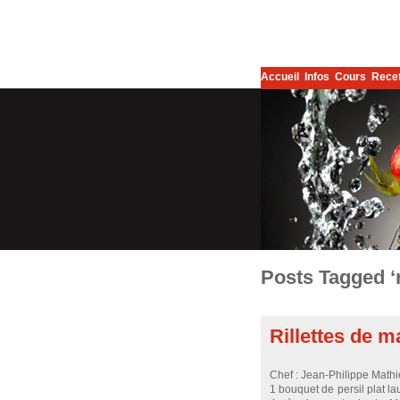
Accueil
Infos
Cours
Rece
Posts Tagged ‘
Rillettes de 
Chef : Jean-Philippe Mathi
1 bouquet de persil plat l