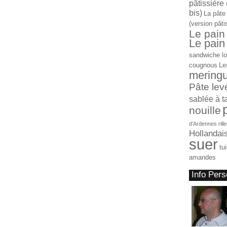
pâtissière 
bis)
La pâte
(version pâti
Le pain
Le pain 
sandwiche l
cougnous
Le
mering
Pâte lev
sablée à t
nouille
d'Ardennes
rill
Hollandai
suer
tu
amandes
Info Pers