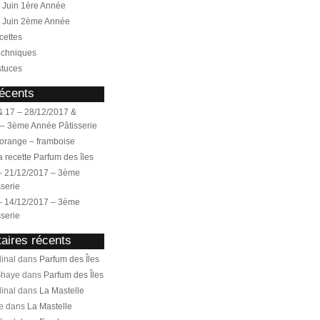
Juin 1ère Année
 Juin 2ème Année
cettes
echniques
stuces
récents
 17 – 28/12/2017 &
 – 3ème Année Pâtisserie
orange – framboise
la recette Parfum des îles
– 21/12/2017 – 3ème
serie
– 14/12/2017 – 3ème
serie
ires récents
inal dans
Parfum des Îles
Ghaye dans
Parfum des Îles
inal dans
La Mastelle
e dans
La Mastelle