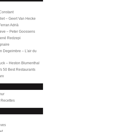
 Constant
iet – Geert Van Hecke
 Ferran Adrià
leve – Peter Goossens
ené Redzepi
gnaire
 Degeimbre – L'air du
uck – Heston Blumenthal
's 50 Best Restaurants
arx
mur
– Recettes
ives
ef