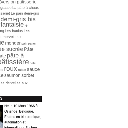
(version pâtisserie
 grasse
La pâte à choux
sserie)
Le pain demi-gris
 demi-gris bis
fantaisie
le
ong
Les baulus
Les
s merveilleux
ue
monder
pain
paner
ée sucrée
Pâte
pâte à
arte
pâtissière
pâté
roux
sauce
ette
ruban
se
saumon
sorbet
iles dentelles aux
o
Né le 10 Mars 1966 à
Ostende, Belgique.
Etudes en électronique,
automation et
informatique. System