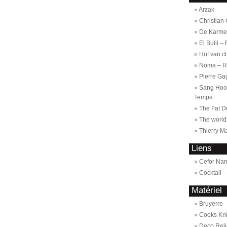
Arzak
Christian
De Karmel
El Bulli –
Hof van c
Noma – R
Pierre Ga
Sang Hoon
Temps
The Fat D
The world
Thierry M
Liens
Cefor Na
Cocktail 
Matériel
Bruyerre
Cooks Kn
Deco Reli