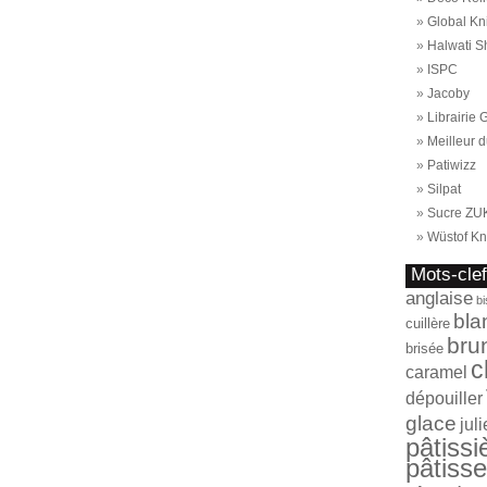
Global Kn
Halwati S
ISPC
Jacoby
Librairie
Meilleur d
Patiwizz
Silpat
Sucre ZU
Wüstof Kn
Mots-cle
anglaise
bi
bla
cuillère
bru
brisée
c
caramel
dépouiller
glace
jul
pâtissi
pâtisse