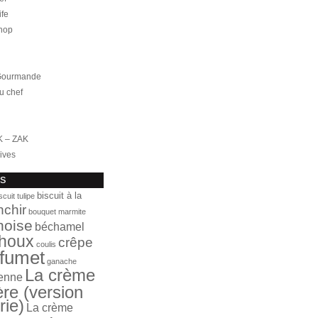
ife
hop
 Gourmande
u chef
K – ZAK
ives
fs
biscuit à la
scuit tulipe
nchir
bouquet marmite
noise
béchamel
houx
crêpe
coulis
fumet
ganache
La crème
ienne
ère (version
rie)
La crème