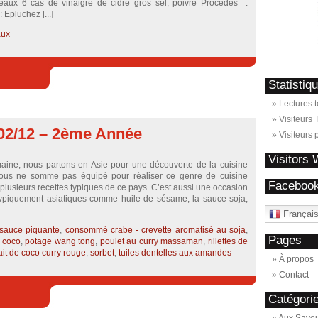
aux 6 càs de vinaigre de cidre gros sel, poivre Procédés :
 Epluchez [...]
aux
Statistiq
Waterm
Lectures t
Visiteurs T
02/12 – 2ème Année
Visiteurs 
Visitors
maine, nous partons en Asie pour une découverte de la cuisine
nous ne somme pas équipé pour réaliser ce genre de cuisine
Faceboo
 plusieurs recettes typiques de ce pays. C’est aussi une occasion
s typiquement asiatiques comme huile de sésame, la sauce soja,
Françai
sauce piquante
,
consommé crabe - crevette aromatisé au soja
,
Pages
e coco
,
potage wang tong
,
poulet au curry massaman
,
rillettes de
ait de coco curry rouge
,
sorbet
,
tuiles dentelles aux amandes
À propos
Contact
Catégori