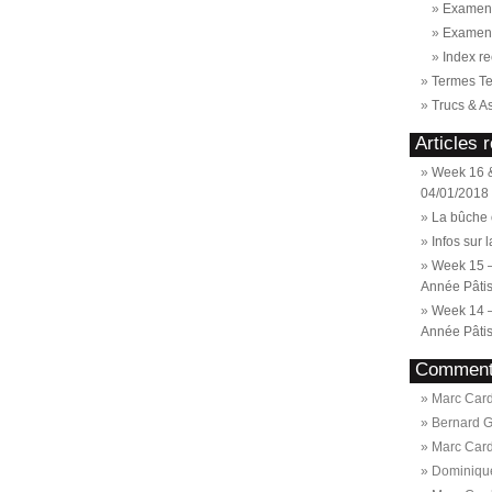
Examen 
Examen
Index re
Termes T
Trucs & A
Articles 
Week 16 &
04/01/2018
La bûche 
Infos sur 
Week 15 
Année Pâtis
Week 14 
Année Pâtis
Commenta
Marc Card
Bernard 
Marc Card
Dominiqu