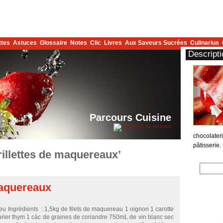
ttes
Astuces
Glossaire
Notes
Clic
Livres
Aux Saveurs Sucrées
Culinarius
Descripti
Parcours Cuisine
chocolater
pâtisserie.
rillettes de maquereaux’
maquereaux
eu Ingrédients : 1,5kg de filets de maquereau 1 oignon 1 carotte
aurier thym 1 càc de graines de coriandre 750mL de vin blanc sec