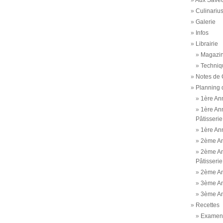
Aux Saveu
Culinariu
Galerie
Infos
Librairie
Magazi
Techniq
Notes de 
Planning 
1ère An
1ère An
Pâtisserie
1ère An
2ème A
2ème An
Pâtisserie
2ème An
3ème A
3ème An
Recettes
Examen 