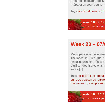
4 càs de moutarde de Me
Préparer un court-bouillon :
Tags:
rillettes de maquere
février 11th, 2012
No comments yet
Week 23 – 07/
Menu particulier cette se
Thaïlandaise. Bien que 
(wok), nous allons réaliser
d’utiliser des ingrédient
sauce [...]
Tags:
biscuit tulipe
,
boeuf 
curry de poisson au lait d
maquereaux
,
scampis au l
février 11th, 2012
No comments yet