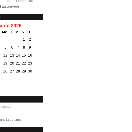
inal dans
Fondus au
 au gruyere
r
août 2026
Me
J
V
S
D
1
2
5
6
7
8
9
12
13
14
15
16
19
20
21
22
23
26
27
28
29
30
atiques
ans ta cuisine